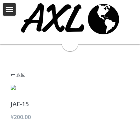
×
商品分类
首页
JOHNSON
钢琴产品中心
THELOAR
BPA
palatino帕拉天奴
PALATINO
AXL钢琴
吉他产品中心
返回
定制中心
RECORDINGKING
THE LOAR
哆每星
JAE-15
JOHNSON
乐器资讯
¥200.00
招贤纳才
真伪查询