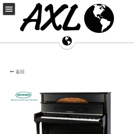
×
商品分类
首页
JOHNSON
钢琴产品中心
THELOAR
BPA
palatino帕拉天奴
PALATINO
AXL钢琴
吉他产品中心
返回
定制中心
RECORDINGKING
THE LOAR
哆每星
JOHNSON
乐器资讯
招贤纳才
真伪查询